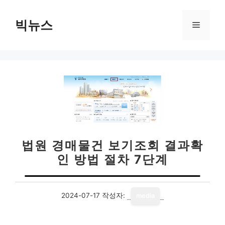
컨
텐
빅뉴스
메
츠
로
뉴
건
너
뛰
기
법원 경매물건 보기조회 결과확
인 방법 절차 7단계
2024-07-17
작성자:
media