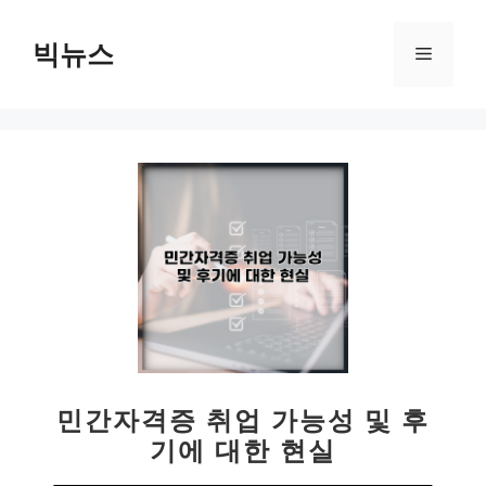
컨
텐
빅뉴스
메
츠
로
뉴
건
너
뛰
기
민간자격증 취업 가능성 및 후
기에 대한 현실