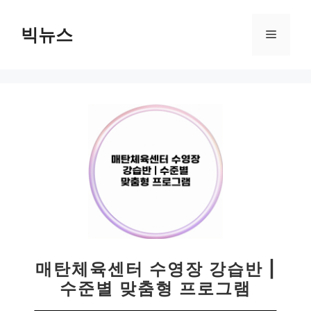
컨
텐
빅뉴스
메
츠
로
뉴
건
너
뛰
기
매탄체육센터 수영장 강습반 |
수준별 맞춤형 프로그램