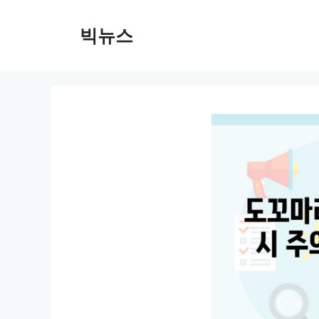
컨
텐
빅뉴스
츠
로
건
너
뛰
기