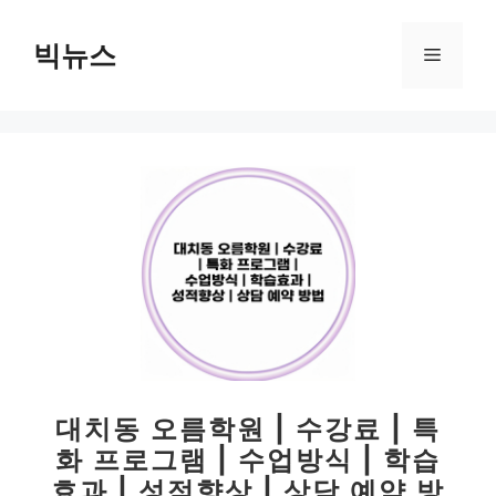
컨
텐
빅뉴스
메
츠
로
뉴
건
너
뛰
기
대치동 오름학원 | 수강료 | 특
화 프로그램 | 수업방식 | 학습
효과 | 성적향상 | 상담 예약 방