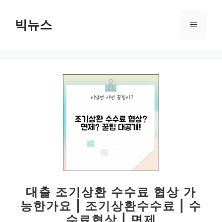
컨
텐
빅뉴스
메
츠
로
뉴
건
너
뛰
기
대출 조기상환 수수료 협상 가
능한가요 | 조기상환수수료 | 수
수료협상 | 면제