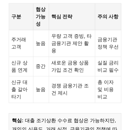
협상
구분
가능
핵심 전략
주의 사항
성
우량 고객 증빙, 타
주거래
금융기관
높음
금융기관 제안 활
고객
정책 우선
용
신규 상
새로운 금융 상품
실질 금리
중간
품 연계
가입 조건 확인
비교 필수
신규 대
총 이자
경쟁 금융기관 조
출 갈아
높음
및 비용
건 제시
타기
비교
핵심:
대출 조기상환 수수료 협상은 가능하지만,
개인의 신용도, 거래 실적, 금융기관의 정책에 따