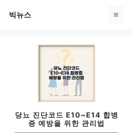
컨
텐
빅뉴스
메
츠
로
뉴
건
너
뛰
기
당뇨 진단코드 E10~E14 합병
증 예방을 위한 관리법