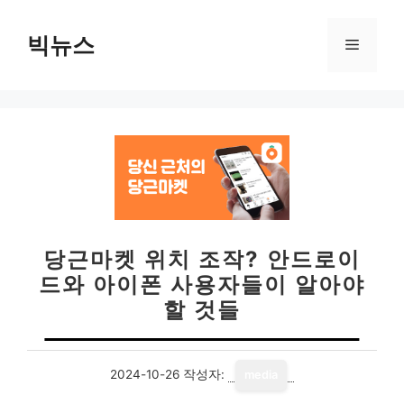
컨
텐
빅뉴스
메
츠
로
뉴
건
너
뛰
기
당근마켓 위치 조작? 안드로이
드와 아이폰 사용자들이 알아야
할 것들
2024-10-26
작성자:
media