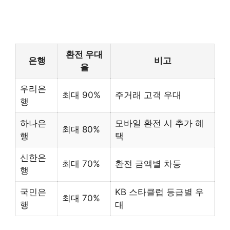
환전 우대
은행
비고
율
우리은
최대 90%
주거래 고객 우대
행
하나은
모바일 환전 시 추가 혜
최대 80%
행
택
신한은
최대 70%
환전 금액별 차등
행
국민은
KB 스타클럽 등급별 우
최대 70%
행
대