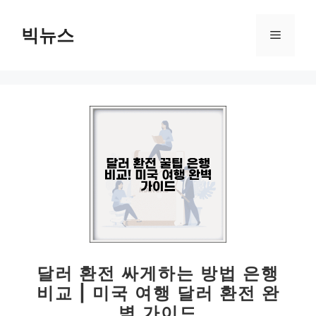
컨
텐
빅뉴스
메
츠
로
뉴
건
너
뛰
기
달러 환전 싸게하는 방법 은행
비교 | 미국 여행 달러 환전 완
벽 가이드