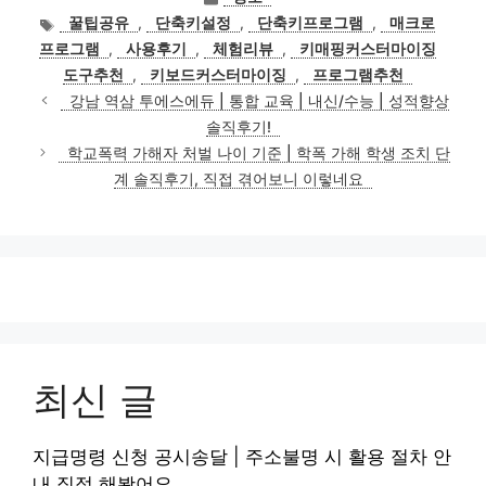
테
태
꿀팁공유
,
단축키설정
,
단축키프로그램
,
매크로
고
그
프로그램
,
사용후기
,
체험리뷰
,
키매핑커스터마이징
리
도구추천
,
키보드커스터마이징
,
프로그램추천
강남 역삼 투에스에듀 | 통합 교육 | 내신/수능 | 성적향상
솔직후기!
학교폭력 가해자 처벌 나이 기준 | 학폭 가해 학생 조치 단
계 솔직후기, 직접 겪어보니 이렇네요
최신 글
지급명령 신청 공시송달 | 주소불명 시 활용 절차 안
내 직접 해봤어요