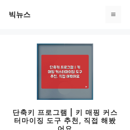
컨
텐
빅뉴스
메
츠
로
뉴
건
너
뛰
기
단축키 프로그램 | 키 매핑 커스
터마이징 도구 추천, 직접 해봤
어요