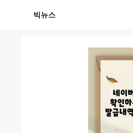
컨
텐
빅뉴스
츠
로
건
너
뛰
기