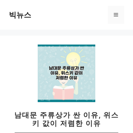
컨
텐
빅뉴스
메
츠
로
뉴
건
너
뛰
기
남대문 주류상가 싼 이유, 위스
키 값이 저렴한 이유