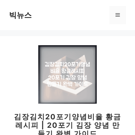
컨
텐
빅뉴스
메
츠
로
뉴
건
너
뛰
기
김장김치20포기양념비율 황금
레시피 | 20포기 김장 양념 만
들기 완벽 가이드