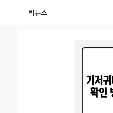
컨
텐
빅뉴스
츠
로
건
너
뛰
기