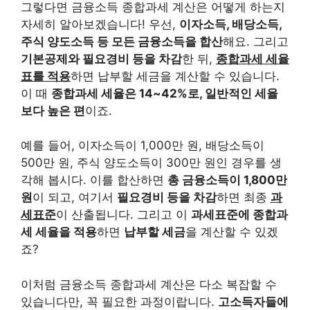
그렇다면 금융소득 종합과세 계산은 어떻게 하는지
자세히 알아보겠습니다! 우선,
이자소득, 배당소득,
주식 양도소득 등 모든 금융소득을 합산
해요. 그리고
기본공제와 필요경비 등을 차감
한 뒤,
종합과세 세율
표를 적용
하면 납부할 세금을 계산할 수 있습니다.
이 때
종합과세 세율은 14~42%로, 일반적인 세율
보다 높은 편
이죠.
예를 들어, 이자소득이 1,000만 원, 배당소득이
500만 원, 주식 양도소득이 300만 원인 경우를 생
각해 봅시다. 이를 합산하면
총 금융소득이 1,800만
원
이 되고, 여기서
필요경비 등을 차감
하면 최종
과
세표준
이 산출됩니다. 그리고 이
과세표준에 종합과
세 세율을 적용
하면
납부할 세금
을 계산할 수 있겠
죠?
이처럼 금융소득 종합과세 계산은 다소 복잡할 수
있습니다만, 꼭 필요한 과정이랍니다.
고소득자들에