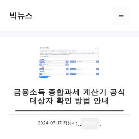
컨
텐
빅뉴스
메
츠
로
뉴
건
너
뛰
기
금융소득 종합과세 계산기 공식
대상자 확인 방법 안내
2024-07-17
작성자:
media