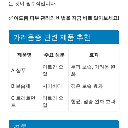
는 것이 필수적입니다.
✅
여드름 피부 관리의 비법을 지금 바로 알아보세요!
가려움증 관련 제품 추천
제품명
주요 성분
효과
아르간 오
두피 보습, 가려움 완
A 샴푸
일
화
B 보습제
시어버터
깊은 보습 효과
C 트리트먼
티트리 오
항균, 염증 완화 효과
트
일
결론