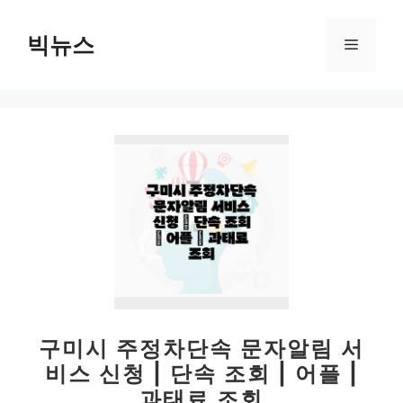
컨
텐
빅뉴스
메
츠
로
뉴
건
너
뛰
기
구미시 주정차단속 문자알림 서
비스 신청 | 단속 조회 | 어플 |
과태료 조회