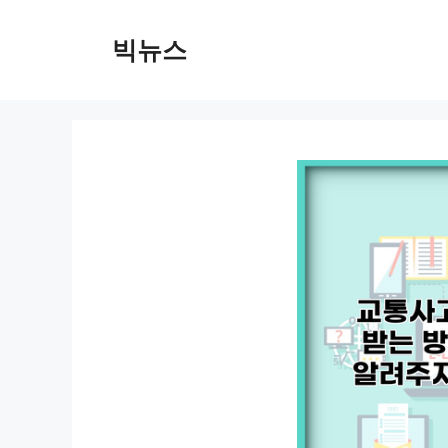
컨
텐
빅뉴스
츠
로
건
너
뛰
기