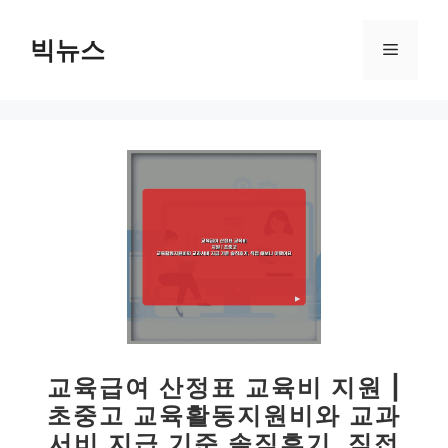
컨
텐
빅뉴스
메
츠
로
뉴
건
너
뛰
기
교육급여 산정표 교육비 지원 |
초중고 교육활동지원비와 교과
서비 지급 기준 솔직후기, 직접