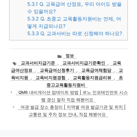
5.3.1
Q. 교육급여 산정표, 우리 아이도 받을
수 있을까요?
5.3.2
Q. 초중고 교육활동지원비는 언제, 어
떻게 지급되나요?
5.3.3
Q. 교과서비는 따로 신청해야 하나요?
카
정보
테
태
교과서비지급기준
,
교과서비지급기준확인
,
교육
고
그
급여산정표
,
교육급여신청후기
,
교육급여체험담
,
교
리
육비지원
,
교육비지원경험
,
교육활동지원금리뷰
,
초
중고교육활동지원비
QM6 내비게이션 업데이트 방법 | 르노 인포테인먼트 시스
템 갱신 절차 직접 해봤어요
여권 발급 장소 총정리 | 지역별 여권 발급기관 및 위치 |
교통편 및 주차 정보 안내, 직접 해봤어요