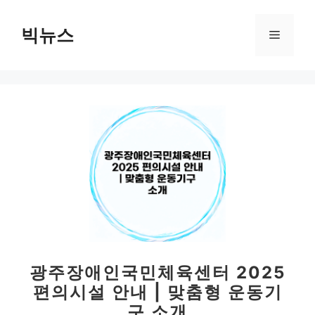
컨
텐
빅뉴스
메
츠
로
뉴
건
너
뛰
기
광주장애인국민체육센터 2025
편의시설 안내 | 맞춤형 운동기
구 소개