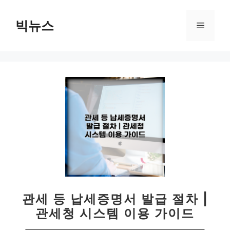
컨
텐
빅뉴스
메
츠
로
뉴
건
너
뛰
기
관세 등 납세증명서 발급 절차 |
관세청 시스템 이용 가이드