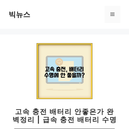
컨
텐
빅뉴스
메
츠
로
뉴
건
너
뛰
기
고속 충전 배터리 안좋은가 완
벽정리 | 급속 충전 배터리 수명