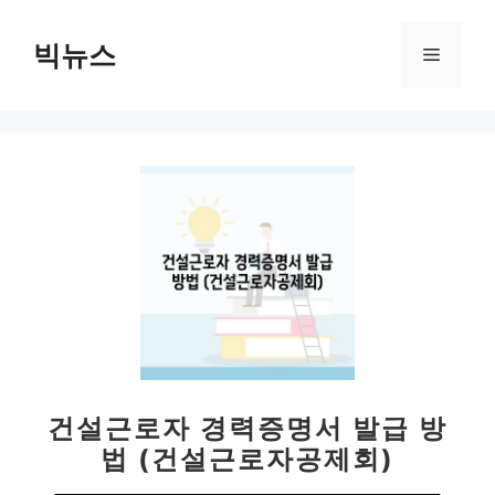
컨
텐
빅뉴스
메
츠
로
뉴
건
너
뛰
기
건설근로자 경력증명서 발급 방
법 (건설근로자공제회)