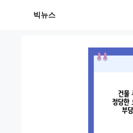
컨
텐
빅뉴스
츠
로
건
너
뛰
기