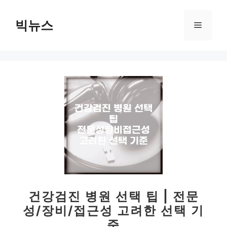
컨
텐
빅뉴스
메
츠
로
뉴
건
너
뛰
기
건강검진 병원 선택 팁 | 전문
성/장비/접근성 고려한 선택 기
준