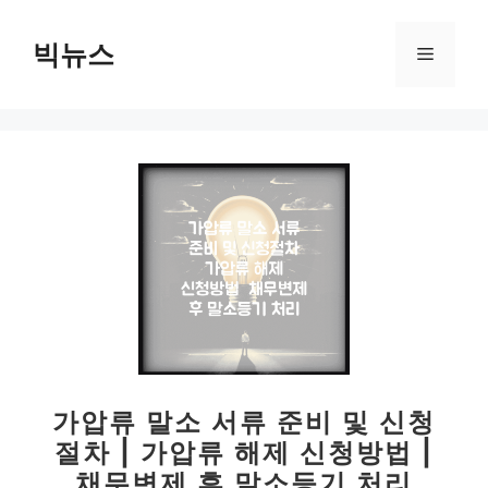
컨
텐
빅뉴스
메
츠
로
뉴
건
너
뛰
기
가압류 말소 서류 준비 및 신청
절차 | 가압류 해제 신청방법 |
채무변제 후 말소등기 처리