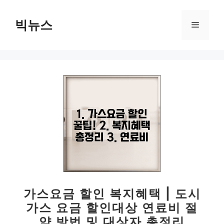
컨
텐
빅뉴스
메
츠
로
뉴
건
너
뛰
기
가스요금 할인 복지혜택 | 도시
가스 요금 할인대상 연료비 절
약 방법 및 대상자 총정리